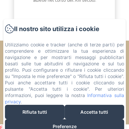
albese nel corso del XIII secolo.
Il nostro sito utilizza i cookie
Utilizziamo cookie e tracker (anche di terze parti) per
Alba Serena Camere e Appartamenti
comprendere e ottimizzare la tua esperienza di
navigazione e per mostrarti messaggi pubblicitari
Corso Bra 38, Alba, 12051 , Italia
basati sulle tue abitudini di navigazione e sul tuo
bbalbaserena@gmail.com
profilo. Puoi configurare o rifiutare i cookie cliccando
+39 3339503545
su "Imposta le mie preferenze" o "Rifiuta tutti i cookie".
+39 3357539339
Puoi anche accettare tutti i cookie cliccando sul
CIR CAMERE: 004003-AFF-00048 / CIR
pulsante "Accetta tutti i cookie". Per ulteriori
APPARTAMENTI: 004003-CIM-00019 CIN CAMERE:
informazioni, puoi leggere la nostra
Informativa sulla
IT004003B4S7SJ9VF8 / CIN APPARTAMENTI: IT
privacy
.
004003B4OJX2SGSE
Rifiuta tutti
Accetta tutti
Funziona con Amenitiz
Preferenze
Failed to load BookingEngine/index: Loading chunk 1322