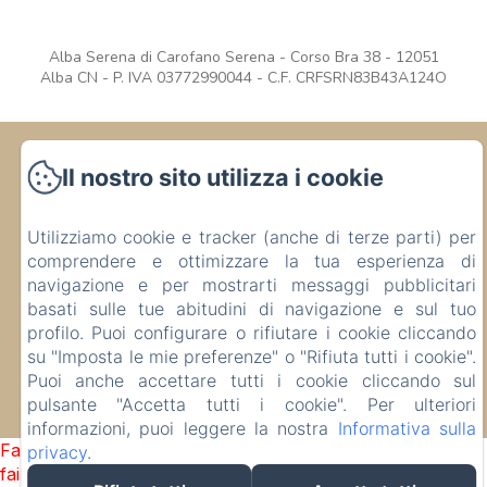
Alba Serena di Carofano Serena - Corso Bra 38 - 12051
Alba CN - P. IVA 03772990044 - C.F. CRFSRN83B43A124O
Alba Serena Camere e Appartamenti
Il nostro sito utilizza i cookie
Corso Bra 38, Alba, 12051 , Italia
bbalbaserena@gmail.com
Utilizziamo cookie e tracker (anche di terze parti) per
+39 3339503545
comprendere e ottimizzare la tua esperienza di
+39 3357539339
navigazione e per mostrarti messaggi pubblicitari
CIR CAMERE: 004003-AFF-00048 / CIR
basati sulle tue abitudini di navigazione e sul tuo
APPARTAMENTI: 004003-CIM-00019 CIN CAMERE:
profilo. Puoi configurare o rifiutare i cookie cliccando
IT004003B4S7SJ9VF8 / CIN APPARTAMENTI: IT
su "Imposta le mie preferenze" o "Rifiuta tutti i cookie".
004003B4OJX2SGSE
Puoi anche accettare tutti i cookie cliccando sul
pulsante "Accetta tutti i cookie". Per ulteriori
Funziona con Amenitiz
informazioni, puoi leggere la nostra
Informativa sulla
Failed to load BookingEngine/index: Loading chunk 1322
privacy
.
failed. (missing: