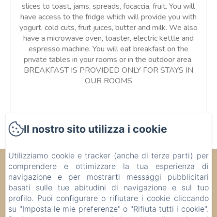
slices to toast, jams, spreads, focaccia, fruit. You will
have access to the fridge which will provide you with
yogurt, cold cuts, fruit juices, butter and milk. We also
have a microwave oven, toaster, electric kettle and
espresso machine. You will eat breakfast on the
private tables in your rooms or in the outdoor area.
BREAKFAST IS PROVIDED ONLY FOR STAYS IN
OUR ROOMS
Il nostro sito utilizza i cookie
Utilizziamo cookie e tracker (anche di terze parti) per
Alba Serena Camere e Appartamenti
comprendere e ottimizzare la tua esperienza di
navigazione e per mostrarti messaggi pubblicitari
Corso Bra 38, Alba, 12051 , Italia
basati sulle tue abitudini di navigazione e sul tuo
bbalbaserena@gmail.com
profilo. Puoi configurare o rifiutare i cookie cliccando
+39 3339503545
su "Imposta le mie preferenze" o "Rifiuta tutti i cookie".
+39 3357539339