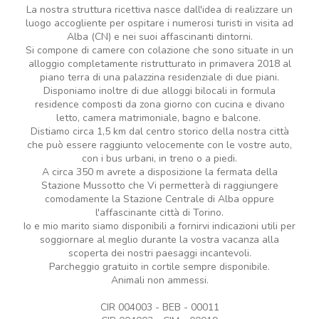
La nostra struttura ricettiva nasce dall'idea di realizzare un
luogo accogliente per ospitare i numerosi turisti in visita ad
Alba (CN) e nei suoi affascinanti dintorni.
Si compone di camere con colazione che sono situate in un
alloggio completamente ristrutturato in primavera 2018 al
piano terra di una palazzina residenziale di due piani.
Disponiamo inoltre di due alloggi bilocali in formula
residence composti da zona giorno con cucina e divano
letto, camera matrimoniale, bagno e balcone.
Distiamo circa 1,5 km dal centro storico della nostra città
che può essere raggiunto velocemente con le vostre auto,
con i bus urbani, in treno o a piedi.
A circa 350 m avrete a disposizione la fermata della
Stazione Mussotto che Vi permetterà di raggiungere
comodamente la Stazione Centrale di Alba oppure
l'affascinante città di Torino.
Io e mio marito siamo disponibili a fornirvi indicazioni utili per
soggiornare al meglio durante la vostra vacanza alla
scoperta dei nostri paesaggi incantevoli.
Parcheggio gratuito in cortile sempre disponibile.
Animali non ammessi.
CIR 004003 - BEB - 00011