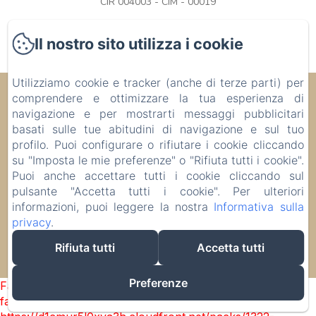
CIR 004003 - CIM - 00019
Il nostro sito utilizza i cookie
Utilizziamo cookie e tracker (anche di terze parti) per
Alba Serena Camere e Appartamenti
comprendere e ottimizzare la tua esperienza di
navigazione e per mostrarti messaggi pubblicitari
Corso Bra 38, Alba, 12051 , Italia
basati sulle tue abitudini di navigazione e sul tuo
bbalbaserena@gmail.com
profilo. Puoi configurare o rifiutare i cookie cliccando
+39 3339503545
su "Imposta le mie preferenze" o "Rifiuta tutti i cookie".
+39 3357539339
Puoi anche accettare tutti i cookie cliccando sul
CIR CAMERE: 004003-AFF-00048 / CIR
pulsante "Accetta tutti i cookie". Per ulteriori
APPARTAMENTI: 004003-CIM-00019 CIN CAMERE:
informazioni, puoi leggere la nostra
Informativa sulla
IT004003B4S7SJ9VF8 / CIN APPARTAMENTI: IT
privacy
.
004003B4OJX2SGSE
Rifiuta tutti
Accetta tutti
Funziona con Amenitiz
Preferenze
Failed to load BookingEngine/index: Loading chunk 1322
failed. (missing: